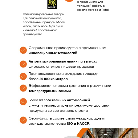
в прайс-листе для
успешной работы в
канале Horeca и Retail
Специализированные товары
для паназиатской кухни под
собственным брендом Midori,
чипсы, листы нори (для суши
и онигири) собственного
производства.
Современное производство с применением
инновационных технологий
Автоматизированные линии
по выпуску
широкого спектра пищевых продуктов
Производственные и складские площади
20 000 кв.метров
более
Эффективная система хранения с различными
температурными зонами
собственных автомобилей
Более 90
с мульти-температурными режимами доставки
продукции во все регионы страны
Сертификаты соответствия международным
ISO и HACCP.
стандартам качества