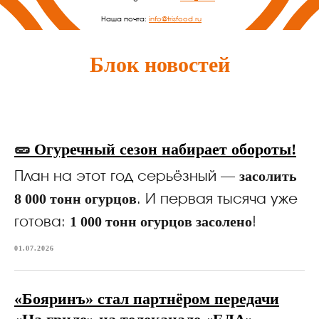
Наша почта:
info@trisfood.ru
Блок новостей
🥒 Огуречный сезон набирает обороты!
засолить
План на этот год серьёзный —
8 000 тонн огурцов
. И первая тысяча уже
1 000 тонн огурцов засолено
готова:
!
01.07.2026
«Бояринъ» стал партнёром передачи