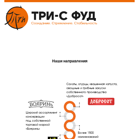
Наши направления
Оставить заявку на
Салаты, огурцы, квашенная капуста,
овощные и грибные закуски
обратную связь ●
собственного производства
«Добросот»
Широкий ассортимент
консервации
под собственной
торговой маркой
«Бояринъ»
Более 1500
наименований