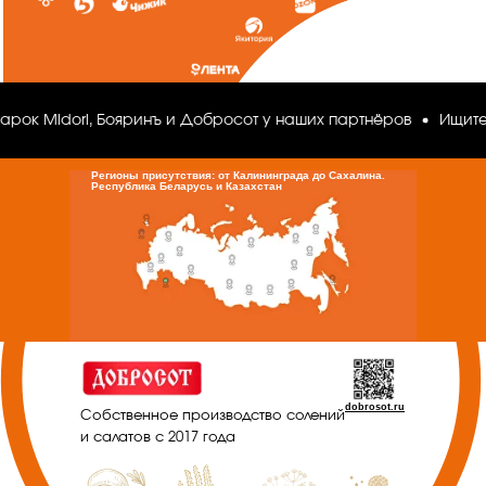
к Midori, Бояринъ и Добросот у наших партнёров
Ищите про
Регионы присутствия: от Калининграда до Сахалина.
Республика Беларусь и Казахстан
dobrosot.ru
Собственное производство солений
и салатов с 2017 года