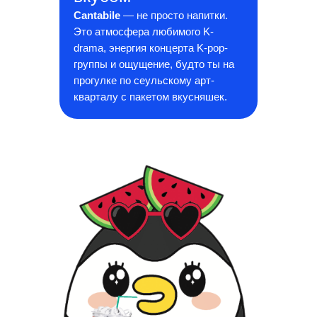
Cantabile
— не просто напитки.
Это атмосфера любимого K-
drama, энергия концерта K-pop-
группы и ощущение, будто ты на
прогулке по сеульскому арт-
кварталу с пакетом вкусняшек.