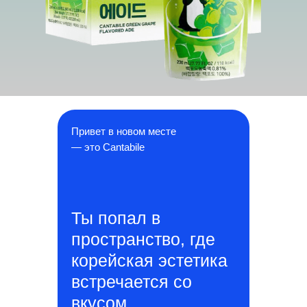
Привет в новом месте
— это Cantabile
Ты попал в
пространство, где
корейская эстетика
встречается со
вкусом